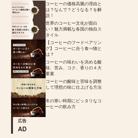
コーヒーの価格高騰の理由と
は？なんで？どうなる？を解
説！
世界のコーヒー文化が面白
い！魅力満載な各国の独自ス
タイル
【コーヒーのフードペアリン
グ】コーヒーに合う食べ物と
は？
コーヒーの味わいを決める酸
味、苦み、コク、香りの４大
要素
コーヒーの酸味と苦味を調整
して理想の味に仕上げる方法
冬の寒い時期にピッタリなコ
ーヒーの飲み方
広告
AD