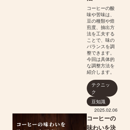
コーヒーの酸
味や苦味は、
豆の種類や焙
煎度、抽出方
法を工夫する
ことで、味の
バランスを調
整できます。
今回は具体的
な調整方法を
紹介します。
テクニッ
ク
豆知識
2025.02.06
コーヒーの
味わいを決