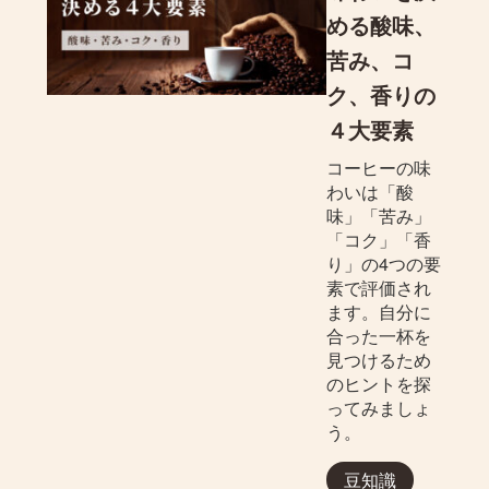
める酸味、
苦み、コ
ク、香りの
４大要素
コーヒーの味
わいは「酸
味」「苦み」
「コク」「香
り」の4つの要
素で評価され
ます。自分に
合った一杯を
見つけるため
のヒントを探
ってみましょ
う。
豆知識