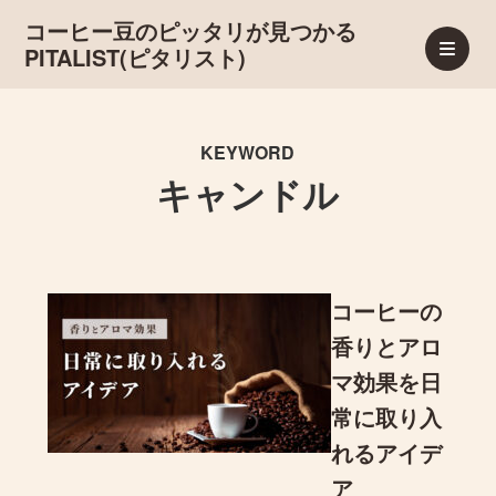
コーヒー豆のピッタリが見つかる
PITALIST(ピタリスト)
KEYWORD
キャンドル
コーヒーの
香りとアロ
マ効果を日
常に取り入
れるアイデ
ア