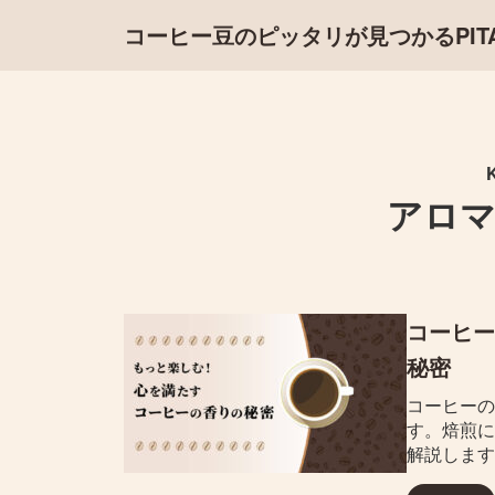
コーヒー豆のピッタリが見つかるPITAL
アロ
コーヒー
秘密
コーヒーの
す。焙煎に
解説します