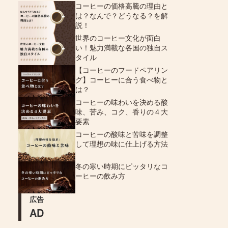
コーヒーの価格高騰の理由と
は？なんで？どうなる？を解
説！
世界のコーヒー文化が面白
い！魅力満載な各国の独自ス
タイル
【コーヒーのフードペアリン
グ】コーヒーに合う食べ物と
は？
コーヒーの味わいを決める酸
味、苦み、コク、香りの４大
要素
コーヒーの酸味と苦味を調整
して理想の味に仕上げる方法
冬の寒い時期にピッタリなコ
ーヒーの飲み方
広告
AD