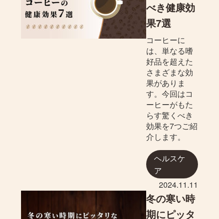
べき健康効
果7選
コーヒーに
は、単なる嗜
好品を超えた
さまざまな効
果がありま
す。今回はコ
ーヒーがもた
らす驚くべき
効果を7つご紹
介します。
ヘルスケ
ア
2024.11.11
冬の寒い時
期にピッタ