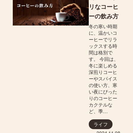
リなコーヒ
ーの飲み方
冬の寒い時期
に、温かいコ
ーヒーでリラ
ックスする時
間は格別で
す。 今回は、
冬に楽しめる
深煎りコーヒ
ーやスパイス
の使い方、寒
い夜にぴった
りのコーヒー
カクテルな
ど、季…
ライフ
2024.11.08